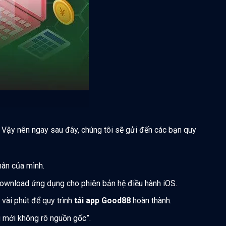
g. Vậy nên ngay sau đây, chúng tôi sẽ gửi đến các bạn quy
hân của mình.
 download ứng dụng cho phiên bản hệ điều hành iOS.
vài phút để quy trình
tải app Good88
hoàn thành.
g mới không rõ nguồn gốc”.