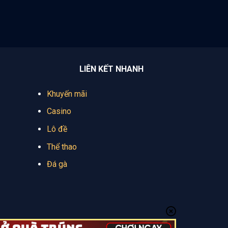
LIÊN KẾT NHANH
Khuyến mãi
Casino
Lô đề
Thể thao
Đá gà