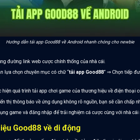
Hướng dẫn tải app Good88 về Android nhanh chóng cho newbie
úng đường link web cược chính thống của nhà cái.
cần lựa chọn chuyên mục có chữ “
tải app Good88
” ⇒ Chọn tiếp đ
 hiện quá trình tải app chơi game của thương hiệu về điện thoại c
ển thị thông báo về ứng dụng không rõ nguồn, bạn sẽ cần chấp nhậ
ụng game và đăng nhập để trải nghiệm cá cược cùng với nhà cái r
hiệu Good88 về di động