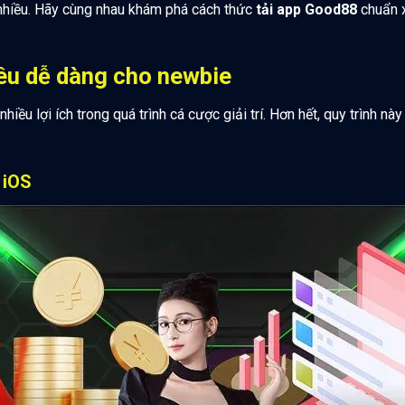
t nhiều. Hãy cùng nhau khám phá cách thức
tải app Good88
chuẩn x
êu dễ dàng cho newbie
ều lợi ích trong quá trình cá cược giải trí. Hơn hết, quy trình nà
 iOS