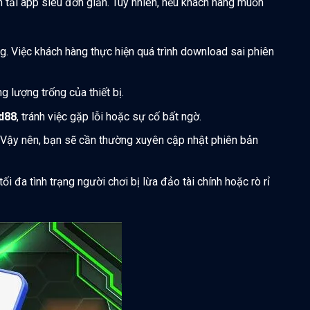
h tải app siêu đơn giản. Tuy nhiên, nếu khách hàng muốn
. Việc khách hàng thực hiện quá trình download sai phiên
 lượng trống của thiết bị.
d88
, tránh việc gặp lỗi hoặc sự cố bất ngờ.
 Vậy nên, bạn sẽ cần thường xuyên cập nhật phiên bản
a tình trạng người chơi bị lừa đảo tài chính hoặc rò rỉ