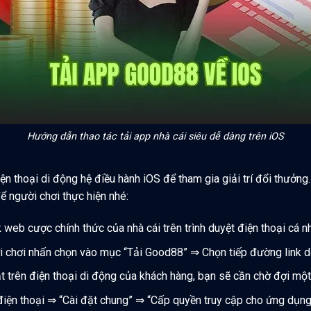
Hướng dẫn thao tác tải app nhà cái siêu dễ dàng trên iOS
điện thoại di động hệ điều hành iOS để tham gia giải trí đổi thưởn
 người chơi thực hiện nhé:
 web cược chính thức của nhà cái trên trình duyệt điện thoại cá n
ười chơi nhấn chọn vào mục “Tải Good88” ⇒ Chọn tiếp đường link
rên điện thoại di động của khách hàng, bạn sẽ cần chờ đợi một 
điện thoại ⇒ “Cài đặt chung” ⇒ “Cấp quyền truy cập cho ứng dụn