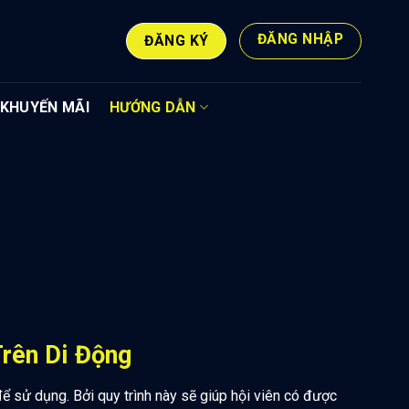
ĐĂNG NHẬP
ĐĂNG KÝ
KHUYẾN MÃI
HƯỚNG DẪN
Trên Di Động
 sử dụng. Bởi quy trình này sẽ giúp hội viên có được