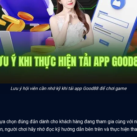
Lưu ý hội viên cần nhớ kỹ khi tải app Good88 để chơi game
ựa chọn đúng đắn dành cho khách hàng đang tham gia cùng với nhà
iên, người chơi hãy nhớ đọc kỹ hướng dẫn bên trên và thực hiện t