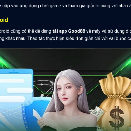
uy cập vào ứng dụng chơi game và tham gia giải trí cùng với nhà cá
oid
droid cũng có thể dễ dàng
tải app Good88
về máy và sử dụng dịch
ng khác nhau. Thao tác thực hiện siêu đơn giản chỉ với vài bước 