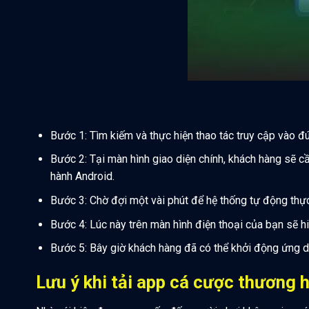
Bước 1: Tìm kiếm và thực hiện thao tác truy cập vào đ
Bước 2: Tại màn hình giao diện chính, khách hàng sẽ 
hành Android.
Bước 3: Chờ đợi một vài phút để hệ thống tự động thực
Bước 4: Lúc này trên màn hình điện thoại của bạn sẽ hi
Bước 5: Bây giờ khách hàng đã có thể khởi động ứng d
Lưu ý khi tải app cá cược thương 