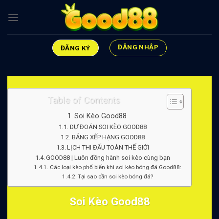
Bỏ
qua
nội
dung
ĐĂNG NHẬP
ĐĂNG KÝ
Table of Contents
Soi Kèo Good88
DỰ ĐOÁN SOI KÈO GOOD88
BẢNG XẾP HẠNG GOOD88
LỊCH THI ĐẤU TOÀN THẾ GIỚI
GOOD88 | Luôn đồng hành soi kèo cùng bạn
Các loại kèo phổ biến khi soi kèo bóng đá Good88:
Tại sao cần soi kèo bóng đá?
Soi Kèo Good88