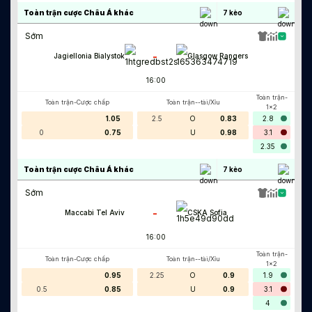
Toàn trận cược Châu Á khác
7
kèo
Sớm
-
Jagiellonia Bialystok
Glasgow Rangers
16:00
Toàn trận-
Toàn trận-Cược chấp
Toàn trận--tài/Xỉu
1x2
1.05
2.5
O
0.83
2.8
0
0.75
U
0.98
3.1
2.35
Toàn trận cược Châu Á khác
7
kèo
Sớm
-
Maccabi Tel Aviv
CSKA Sofia
16:00
Toàn trận-
Toàn trận-Cược chấp
Toàn trận--tài/Xỉu
1x2
0.95
2.25
O
0.9
1.9
0.5
0.85
U
0.9
3.1
4