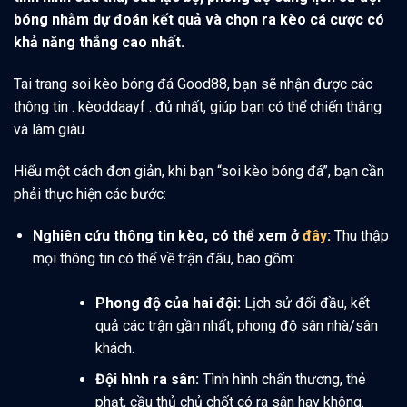
bóng nhằm dự đoán kết quả và chọn ra kèo cá cược có
khả năng thắng cao nhất.
Copa do Brasil
Tai trang soi kèo bóng đá Good88, bạn sẽ nhận được các
thông tin . kèoddaayf . đủ nhất, giúp bạn có thể chiến thắng
và làm giàu
Argentine Division 1
Hiểu một cách đơn giản, khi bạn “soi kèo bóng đá”, bạn cần
phải thực hiện các bước:
Nghiên cứu thông tin kèo, có thể xem ở
đây
:
Thu thập
mọi thông tin có thể về trận đấu, bao gồm:
Chile Cup
Phong độ của hai đội:
Lịch sử đối đầu, kết
U
quả các trận gần nhất, phong độ sân nhà/sân
khách.
Đội hình ra sân:
Tình hình chấn thương, thẻ
Chile Cup
phạt, cầu thủ chủ chốt có ra sân hay không.