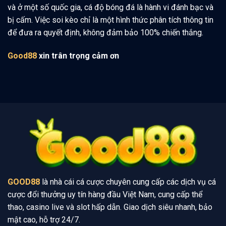
và ở một số quốc gia, cá độ bóng đá là hành vi đánh bạc và
bị cấm. Việc soi kèo chỉ là một hình thức phân tích thông tin
để đưa ra quyết định, không đảm bảo 100% chiến thắng.
Good88
xin trân trọng cảm ơn
GOOD88
là nhà cái cá cược chuyên cung cấp các dịch vụ cá
cược đổi thưởng uy tín hàng đầu Việt Nam, cung cấp thể
thao, casino live và slot hấp dẫn. Giao dịch siêu nhanh, bảo
mật cao, hỗ trợ 24/7.