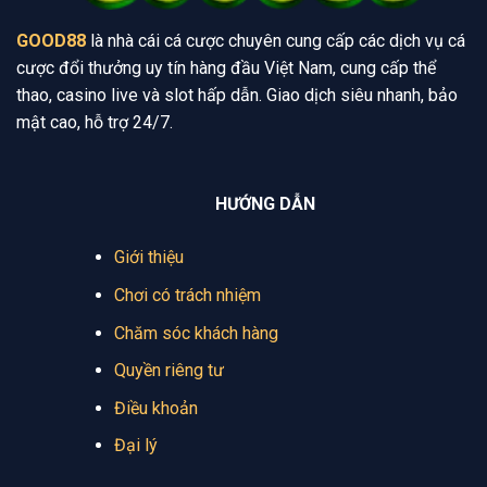
Ý
GOOD88
là nhà cái cá cược chuyên cung cấp các dịch vụ cá
cược đổi thưởng uy tín hàng đầu Việt Nam, cung cấp thể
thao, casino live và slot hấp dẫn. Giao dịch siêu nhanh, bảo
mật cao, hỗ trợ 24/7.
HƯỚNG DẪN
Giới thiệu
Chơi có trách nhiệm
Chăm sóc khách hàng
Quyền riêng tư
Điều khoản
Đại lý