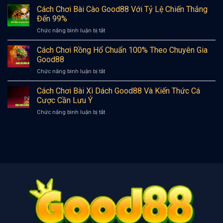
Good88
Bật
Cách Chơi Bài Cào Good88 Với Tỷ Lệ Chiến Thắng
Mí
Mí
Cách
Đến 99%
Cách
Đọc
Chức năng bình luận bị tắt
ở
Chơi
Chuẩn
Cách
Baccarat
100%
Chơi
Cách Chơi Rồng Hổ Chuẩn 100% Theo Chuyên Gia
Chuẩn
Từ
Bài
100%
Good88
Good88
Cào
Cho
Chức năng bình luận bị tắt
ở
Good88
Newbie
Cách
Với
Chơi
Cách Chơi Bài Xì Dách Good88 Và Kiến Thức Cá
Tỷ
Rồng
Lệ
Cược Cần Lưu Ý
Hổ
Chiến
Chức năng bình luận bị tắt
ở
Chuẩn
Thắng
Cách
100%
Đến
Chơi
Theo
99%
Bài
Chuyên
Xì
Gia
Dách
Good88
Good88
Và
Kiến
Thức
Cá
Cược
Cần
Lưu