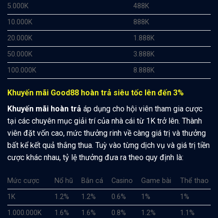
5.000K
488K
10.000K
888K
20.000K
1.888K
50.000K
3.888K
100.000K
8.888K
Khuyến mãi Good88 hoàn trả siêu tốc lên đến 3%
Khuyến mãi hoàn trả
áp dụng cho hội viên tham gia cược
tại các chuyên mục giải trí của nhà cái từ 1K trở lên. Thành
viên đặt vốn cao, mức thưởng rinh về càng giá trị và thưởng
bất kể kết quả thắng thua. Tuỳ vào từng dịch vụ và giá trị tiền
cược khác nhau, tỷ lệ thưởng đưa ra theo quy định là:
Mức cược
Nổ hũ
Bắn cá
Casino
Game bài
Thể thao
1K
1.2%
1.2%
0.6%
1%
1%
1.000.000K
1.6%
1.6%
0.8%
1.2%
1.1%