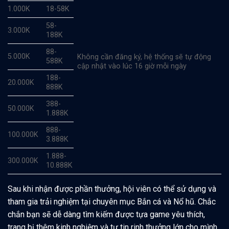
1.000K
18-58K
58-
3.000K
188K
88-
5.000K
Không cần đăng ký, hệ thống sẽ tự động
588K
cập nhật vào lúc 16 giờ mỗi ngày
188-
20.000K
888K
388-
50.000K
1.888K
888-
100.000K
3.888K
1.888-
300.000K
10.888K
Sau khi nhận được phần thưởng, hội viên có thể sử dụng và
tham gia trải nghiệm tại chuyên mục Bắn cá và Nổ hũ. Chắc
chắn bạn sẽ dễ dàng tìm kiếm được tựa game yêu thích,
trang bị thêm kinh nghiệm và tự tin rinh thưởng lớn cho mình.