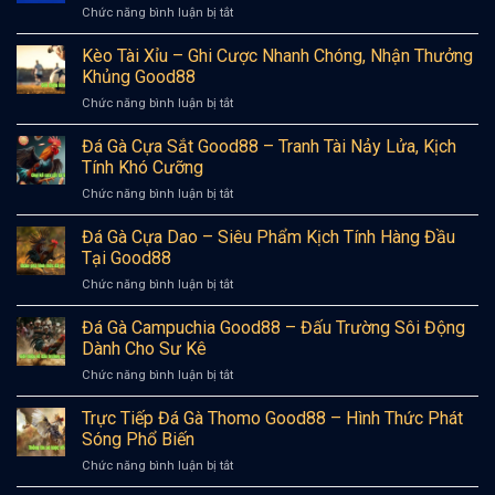
Chức năng bình luận bị tắt
ở
Good88
Khuyến
–
Mãi
Kèo Tài Xỉu – Ghi Cược Nhanh Chóng, Nhận Thưởng
Cập
Nạp
nhật
Khủng Good88
Đầu
thông
Chức năng bình luận bị tắt
ở
Good88
tin
Kèo
–
mới
Tài
Đá Gà Cựa Sắt Good88 – Tranh Tài Nảy Lửa, Kịch
Ưu
nhất
Xỉu
Đãi
Tính Khó Cưỡng
2025
–
“Vàng”
Chức năng bình luận bị tắt
ở
Ghi
Cực
Đá
Cược
Sốc
Gà
Đá Gà Cựa Dao – Siêu Phẩm Kịch Tính Hàng Đầu
Nhanh
Năm
Cựa
Chóng,
Tại Good88
2025
Sắt
Nhận
Chức năng bình luận bị tắt
ở
Good88
Thưởng
Đá
–
Khủng
Gà
Đá Gà Campuchia Good88 – Đấu Trường Sôi Động
Tranh
Good88
Cựa
Tài
Dành Cho Sư Kê
Dao
Nảy
Chức năng bình luận bị tắt
ở
–
Lửa,
Đá
Siêu
Kịch
Gà
Trực Tiếp Đá Gà Thomo Good88 – Hình Thức Phát
Phẩm
Tính
Campuchia
Kịch
Sóng Phổ Biến
Khó
Good88
Tính
Cưỡng
Chức năng bình luận bị tắt
ở
–
Hàng
Trực
Đấu
Đầu