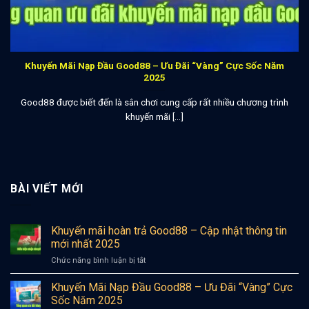
Chương trình khuyến mãi nạp đầu gây sốc cho hội viên
Khuyến Mãi Nạp Đầu Good88 – Ưu Đãi “Vàng” Cực Sốc Năm
2025
Good88 được biết đến là sân chơi cung cấp rất nhiều chương trình
khuyến mãi [...]
BÀI VIẾT MỚI
Khuyến mãi hoàn trả Good88 – Cập nhật thông tin
mới nhất 2025
Chức năng bình luận bị tắt
ở
Khuyến
mãi
Khuyến Mãi Nạp Đầu Good88 – Ưu Đãi “Vàng” Cực
hoàn
Sốc Năm 2025
trả