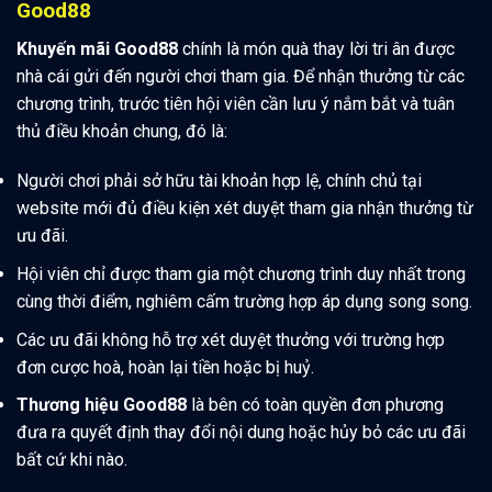
Good88
Khuyến mãi Good88
chính là món quà thay lời tri ân được
nhà cái gửi đến người chơi tham gia. Để nhận thưởng từ các
chương trình, trước tiên hội viên cần lưu ý nắm bắt và tuân
thủ điều khoản chung, đó là:
Người chơi phải sở hữu tài khoản hợp lệ, chính chủ tại
website mới đủ điều kiện xét duyệt tham gia nhận thưởng từ
ưu đãi.
Hội viên chỉ được tham gia một chương trình duy nhất trong
cùng thời điểm, nghiêm cấm trường hợp áp dụng song song.
Các ưu đãi không hỗ trợ xét duyệt thưởng với trường hợp
đơn cược hoà, hoàn lại tiền hoặc bị huỷ.
Thương hiệu Good88
là bên có toàn quyền đơn phương
đưa ra quyết định thay đổi nội dung hoặc hủy bỏ các ưu đãi
bất cứ khi nào.