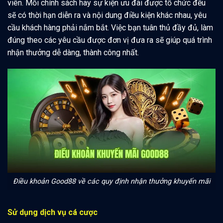
viên. Mỗi chính sách hay sự kiện ưu đãi được tổ chức đều
sẽ có thời hạn diễn ra và nội dung điều kiện khác nhau, yêu
cầu khách hàng phải nắm bắt. Việc bạn tuân thủ đầy đủ, làm
đúng theo các yêu cầu được đơn vị đưa ra sẽ giúp quá trình
nhận thưởng dễ dàng, thành công nhất.
Điều khoản Good88 về các quy định nhận thưởng khuyến mãi
Sử dụng dịch vụ cá cược