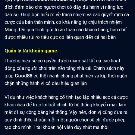
đích đảm bảo cho người chơi có đầy đủ hành vi năng lực
dân sự. Giúp bạn hiểu rõ về trách nhiệm và các quyết định cá
cược của bản thân mình, có khả năng tự chịu trách nhiệm.
Mang đến quá trình giải trí an toàn cho khách hàng, hạn chế
được nhiều rủi ro tiêu cực có liên quan đến cả hai bên.
Quản lý tài khoản game
Thương hiệu sẽ có quyền được giám sát tất cả các hoạt
động của người chơi trên nền tảng nhà cái. Chính sách này
giúp
Good88
có thể nhanh chóng phát hiện và kịp thời ngăn
chặn những hành vi có dấu hiệu gian lận.
Ví dụ như việc khách hàng cố tình tạo lập nhiều acc cá cược
khác nhau để trục lợi bất chính từ hệ thống khuyến mãi, làm
mất đi sự công bằng hệ thống. Vậy nên, đơn vị cũng đưa ra
quy định điều khoản mỗi một người chơi sẽ chỉ được phép
tạo cho mình 1 tài khoản hội viên duy nhất mà thôi.