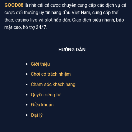
GOOD88
là nhà cái cá cược chuyên cung cấp các dịch vụ cá
cược đổi thưởng uy tín hàng đầu Việt Nam, cung cấp thể
thao, casino live và slot hấp dẫn. Giao dịch siêu nhanh, bảo
mật cao, hỗ trợ 24/7.
HƯỚNG DẪN
Giới thiệu
Chơi có trách nhiệm
Chăm sóc khách hàng
Quyền riêng tư
Điều khoản
Đại lý