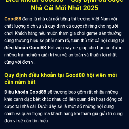
Nhà Cái Mới Nhất 2025
Good88
đang là nhà cái nổi tiếng thị trường Việt Nam với
chất lượng dịch vụ và quy định cá cược rõ ràng cho người
chơi. Khách hàng nếu muốn tham gia chơi game săn thưởng
cùng thương hiệu sẽ phải nắm rõ, tuân thủ tất cả nội dung tại
điều khoản Good88
. Bởi việc này sẽ giúp cho bạn có được
những trải nghiệm giải trí vui vẻ, an toàn và thuận lợi nhất
cùng với đơn vị.
Quy định điều khoản tại Good88 hội viên mới
cần nắm bắt
Điều khoản Good88
sẽ thường bao gồm rất nhiều những
khía cạnh đặc biệt khác nhau có liên quan đến hoạt động cá
cược tại nhà cái. Dưới đây sẽ là một số những nội dung
chính và quan trọng mà khách hàng khi tham gia giải trí cùng
đơn vị sẽ cần tìm hiểu: