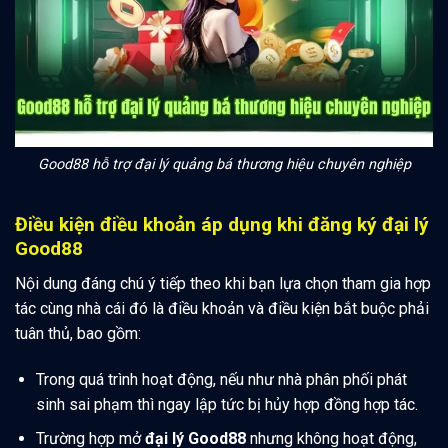
Good88 hỗ trợ đại lý quảng bá thương hiệu chuyên nghiệp
Điều kiện điều khoản áp dụng khi đăng ký đại lý
Good88
Nội dung đáng chú ý tiếp theo khi bạn lựa chọn tham gia hợp
tác cùng nhà cái đó là điều khoản và điều kiện bắt buộc phải
tuân thủ, bao gồm:
Trong quá trình hoạt động, nếu như nhà phân phối phát
sinh sai phạm thì ngay lập tức bị hủy hợp đồng hợp tác.
Trường hợp mở
đại lý Good88
nhưng không hoạt động,