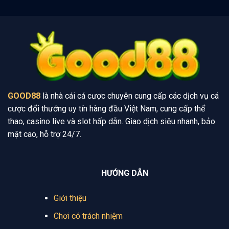
GOOD88
là nhà cái cá cược chuyên cung cấp các dịch vụ cá
cược đổi thưởng uy tín hàng đầu Việt Nam, cung cấp thể
thao, casino live và slot hấp dẫn. Giao dịch siêu nhanh, bảo
mật cao, hỗ trợ 24/7.
HƯỚNG DẪN
Giới thiệu
Chơi có trách nhiệm