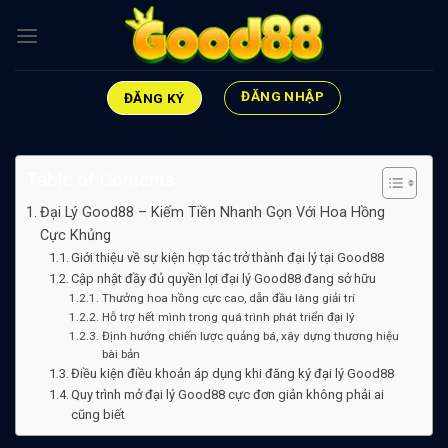
Bỏ
qua
nội
dung
ĐĂNG NHẬP
ĐĂNG KÝ
Table of Contents
Đại Lý Good88 – Kiếm Tiền Nhanh Gọn Với Hoa Hồng
Cực Khủng
Giới thiệu về sự kiện hợp tác trở thành đại lý tại Good88
Cập nhật đầy đủ quyền lợi đại lý Good88 đang sở hữu
Thưởng hoa hồng cực cao, dẫn đầu làng giải trí
Hỗ trợ hết mình trong quá trình phát triển đại lý
Định hướng chiến lược quảng bá, xây dựng thương hiệu
bài bản
Điều kiện điều khoản áp dụng khi đăng ký đại lý Good88
Quy trình mở đại lý Good88 cực đơn giản không phải ai
cũng biết